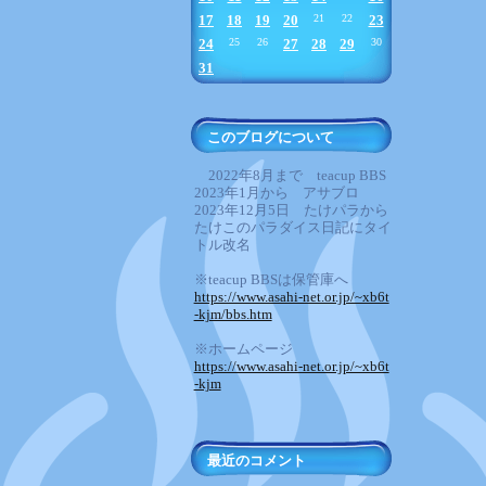
17
18
19
20
21
22
23
24
25
26
27
28
29
30
31
このブログについて
2022年8月まで teacup BBS
2023年1月から アサブロ
2023年12月5日 たけパラから
たけこのパラダイス日記にタイ
トル改名
※teacup BBSは保管庫へ
https://www.asahi-net.or.jp/~xb6t
-kjm/bbs.htm
※ホームページ
https://www.asahi-net.or.jp/~xb6t
-kjm
最近のコメント