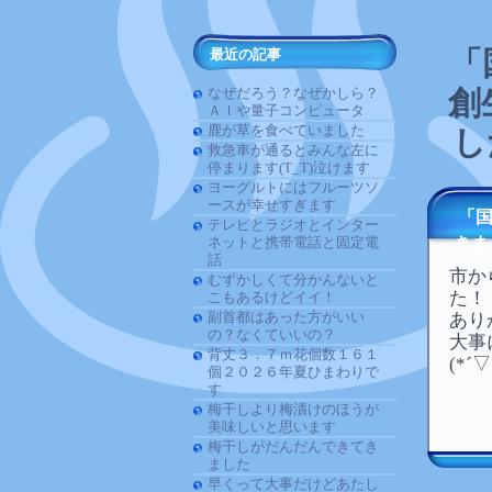
「
最近の記事
なぜだろう？なぜかしら？
創
ＡＩや量子コンピュータ
鹿が草を食べていました
し
救急車が通るとみんな左に
停まります(T_T)泣けます
ヨーグルトにはフルーツソ
ースが幸せすぎます
「
テレビとラジオとインター
ネットと携帯電話と固定電
きま
話
市か
むずかしくて分かんないと
た！
こもあるけどイイ！
副首都はあった方がいい
あり
の？なくていいの？
大事
背丈３．７ｍ花個数１６１
(*´
個２０２６年夏ひまわりで
す
梅干しより梅漬けのほうが
美味しいと思います
梅干しがだんだんできてき
ました
早くって大事だけどあたし