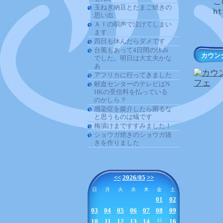
こ
玉ねぎ納豆とたまご焼きの
ht
思い出
ＡＩの唄声で泣けてしまい
ます
四日も休んだらダメです
台風もあって4日間の休み
カウン
でした。明日は大丈夫かな
あ
アフリカに行ってきました
献血センターのテレビはN
HKの受信料を払っている
のかしら？
感染症を媒介したら困るな
と思うものは蟻です
梅漬けまですすみました！
ショウガ焼きのショウガ抜
きを作りました
<<
2026/05
>>
日
月
火
水
木
金
土
01
02
03
04
05
06
07
08
09
10
11
12
13
14
15
16