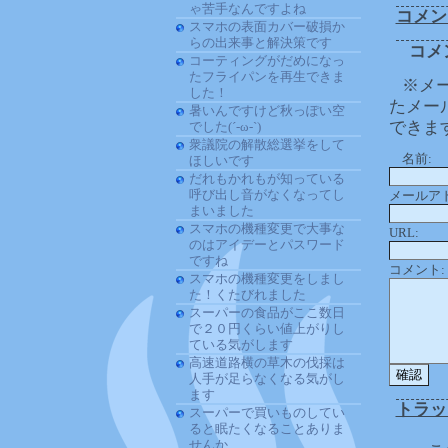
ゃ苦手なんですよね
コメン
スマホの表面カバー破損か
らの出来事と解決策です
コメ
コーティングがだめになっ
たフライパンを再生できま
※メ
した！
たメー
暑いんですけど秋っぽい空
できま
でした(´-ω-`)
衆議院の解散総選挙をして
名前:
ほしいです
だれもかれもが知っている
呼び出し音がなくなってし
メールア
まいました
スマホの機種変更で大事な
URL:
のはアイデーとパスワード
ですね
コメント:
スマホの機種変更をしまし
た！くたびれました
スーパーの食品がここ数日
で２０円くらい値上がりし
ている気がします
高速道路横の草木の伐採は
人手が足らなくなる気がし
ます
トラッ
スーパーで買いものしてい
ると眠たくなることありま
せんか