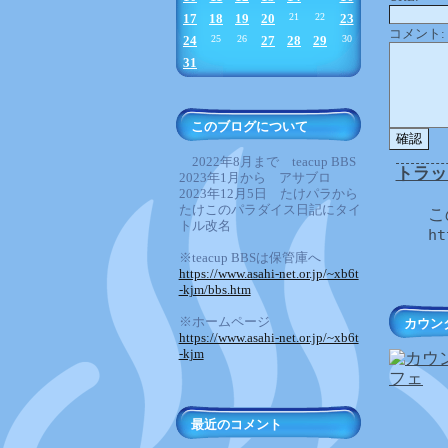
17
18
19
20
21
22
23
コメント:
24
25
26
27
28
29
30
31
このブログについて
2022年8月まで teacup BBS
トラッ
2023年1月から アサブロ
2023年12月5日 たけパラから
たけこのパラダイス日記にタイ
こ
トル改名
ht
※teacup BBSは保管庫へ
https://www.asahi-net.or.jp/~xb6t
-kjm/bbs.htm
※ホームページ
カウン
https://www.asahi-net.or.jp/~xb6t
-kjm
最近のコメント