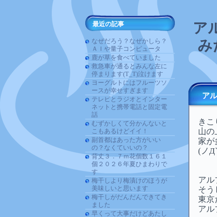
ア
最近の記事
なぜだろう？なぜかしら？
み
ＡＩや量子コンピュータ
鹿が草を食べていました
救急車が通るとみんな左に
停まります(T_T)泣けます
ヨーグルトにはフルーツソ
ースが幸せすぎます
ア
テレビとラジオとインター
ネットと携帯電話と固定電
話
きこ
むずかしくて分かんないと
山の
こもあるけどイイ！
副首都はあった方がいい
家が
の？なくていいの？
(ノД
背丈３．７ｍ花個数１６１
個２０２６年夏ひまわりで
す
アル
梅干しより梅漬けのほうが
美味しいと思います
そう
梅干しがだんだんできてき
東京
ました
アル
早くって大事だけどあたし