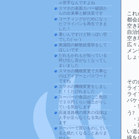
ゃ苦手なんですよね
スマホの表面カバー破損か
これ
らの出来事と解決策です
コーティングがだめになっ
都会
たフライパンを再生できま
空き
した！
自治
暑いんですけど秋っぽい空
空き
でした(´-ω-`)
広々
衆議院の解散総選挙をして
ほしいです
メン
だれもかれもが知っている
しょ
呼び出し音がなくなってし
まいました
スマホの機種変更で大事な
のはアイデーとパスワード
ですね
その
スマホの機種変更をしまし
ライ
た！くたびれました
ライ
スーパーの食品がここ数日
パケ
で２０円くらい値上がりし
・電
ている気がします
う?
高速道路横の草木の伐採は
人手が足らなくなる気がし
・水
ます
・通
スーパーで買いものしてい
い道
ると眠たくなることありま
線を
せんか