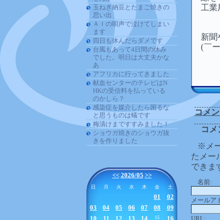
工業
玉ねぎ納豆とたまご焼きの
思い出
ＡＩの唄声で泣けてしまい
ます
新聞
四日も休んだらダメです
(￣ー
台風もあって4日間の休み
でした。明日は大丈夫かな
あ
アフリカに行ってきました
献血センターのテレビはN
HKの受信料を払っている
のかしら？
感染症を媒介したら困るな
コメン
と思うものは蟻です
梅漬けまですすみました！
コメ
ショウガ焼きのショウガ抜
きを作りました
※メ
たメー
できま
<<
2026/05
>>
名前:
日
月
火
水
木
金
土
01
02
メールア
03
04
05
06
07
08
09
10
11
12
13
14
15
16
URL: