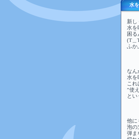
水
新し
水を
困る
(T＿
ふか
なん
水を
これ
”使
とい
他に
泡の
弾ま