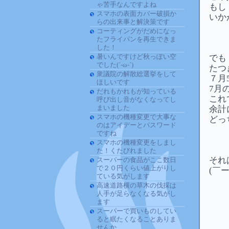
ゃ苦手なんですよね
もし
スマホの表面カバー破損か
いか
らの出来事と解決策です
コーティングがだめになっ
たフライパンを再生できま
した！
暑いんですけど秋っぽい空
でも
でした(´-ω-`)
たつ
衆議院の解散総選挙をして
７月
ほしいです
7月
だれもかれもが知っている
これ
呼び出し音がなくなってし
まいました
余計
スマホの機種変更で大事な
どっ
のはアイデーとパスワード
ですね
スマホの機種変更をしまし
た！くたびれました
それ
スーパーの食品がここ数日
で２０円くらい値上がりし
(￣ー
ている気がします
高速道路横の草木の伐採は
人手が足らなくなる気がし
ます
スーパーで買いものしてい
ると眠たくなることありま
せんか