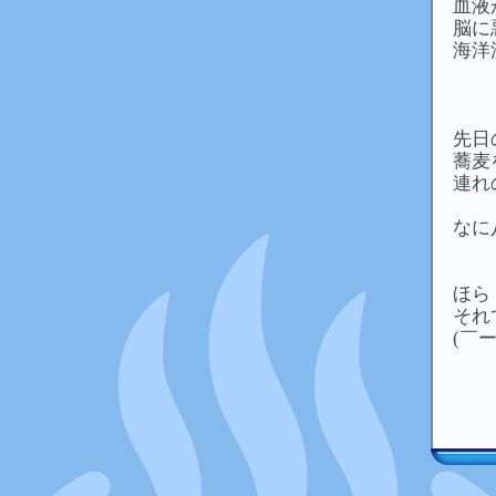
血液
脳に
海洋
先日
蕎麦
連れ
なに
ほら
それ
(￣ー