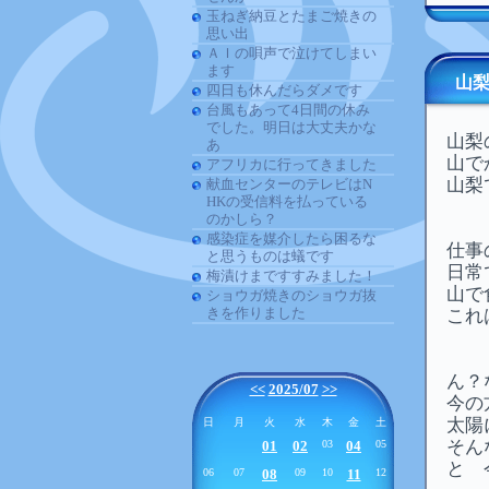
玉ねぎ納豆とたまご焼きの
思い出
ＡＩの唄声で泣けてしまい
ます
山
四日も休んだらダメです
台風もあって4日間の休み
でした。明日は大丈夫かな
山梨
あ
山で
アフリカに行ってきました
山梨
献血センターのテレビはN
HKの受信料を払っている
のかしら？
感染症を媒介したら困るな
仕事
と思うものは蟻です
日常
梅漬けまですすみました！
山で
ショウガ焼きのショウガ抜
きを作りました
これ
ん？
<<
2025/07
>>
今の
太陽
日
月
火
水
木
金
土
そん
01
02
03
04
05
と 
06
07
08
09
10
11
12