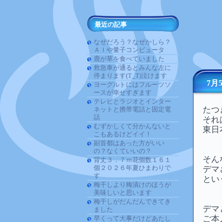
最近の記事
なぜだろう？なぜかしら？
ＡＩや量子コンピュータ
鹿が草を食べていました
救急車が通るとみんな左に
停まります(T_T)泣けます
7月
ヨーグルトにはフルーツソ
ースが幸せすぎます
テレビとラジオとインター
たつ
ネットと携帯電話と固定電
話
それ
むずかしくて分かんないと
東日
こもあるけどイイ！
副首都はあった方がいい
の？なくていいの？
そん
背丈３．７ｍ花個数１６１
個２０２６年夏ひまわりで
デマ
す
とい
梅干しより梅漬けのほうが
美味しいと思います
梅干しがだんだんできてき
デマ
ました
ご本
早くって大事だけどあたし