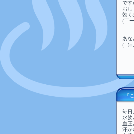
です
おし
効く
(￣ー
あな
( .
「
毎日
水飲
血圧
汗か