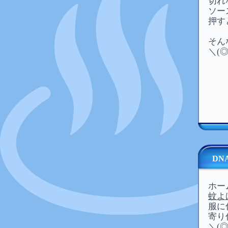
切れ
ソー
押す
そん
＼(
DN
ホー
蚊よ
服に
寄り
＼(