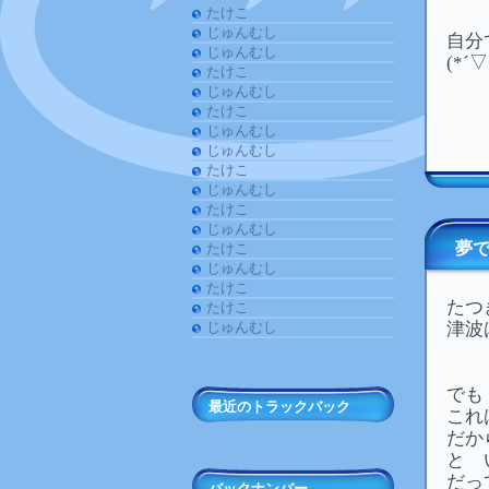
たけこ
じゅんむし
自分
じゅんむし
(*´
たけこ
じゅんむし
たけこ
じゅんむし
じゅんむし
たけこ
じゅんむし
たけこ
じゅんむし
夢
たけこ
じゅんむし
たけこ
たつ
たけこ
じゅんむし
津波
でも
最近のトラックバック
これ
だか
と 
だっ
バックナンバー