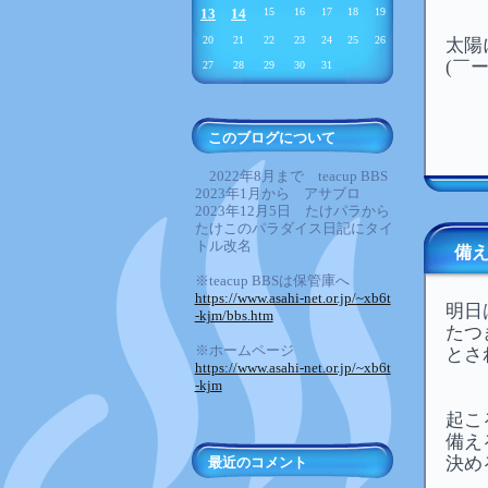
13
14
15
16
17
18
19
20
21
22
23
24
25
26
太陽
(￣
27
28
29
30
31
このブログについて
2022年8月まで teacup BBS
2023年1月から アサブロ
2023年12月5日 たけパラから
たけこのパラダイス日記にタイ
トル改名
備
※teacup BBSは保管庫へ
https://www.asahi-net.or.jp/~xb6t
明日
-kjm/bbs.htm
たつ
※ホームページ
とさ
https://www.asahi-net.or.jp/~xb6t
-kjm
起こ
備え
決め
最近のコメント